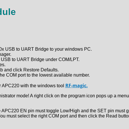
dule
0x USB to UART Bridge to your windows PC.
nager.
x USB to UART Bridge under COM/LPT.
es.
ab and click Restore Defaults.
he COM port to the lowest available number.
RF-magic.
ur APC220 with the windows tool
nistrator mode! A right click on the program icon pops up a menu
the APC220 EN pin must toggle Low/High and the SET pin must 
ou must select the right COM port and then click the Read button