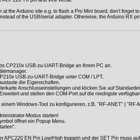
 at the Arduino site e.g. to flash a Pro Mini board, don't forget t
nstead of the USB/serial adapter. Otherwise, the Arduino RX pin
Labs CP210x USB-zu-UART-Bridge an Ihrem PC an.
ätemanager.
 CP210x USB-zu-UART-Bridge unter COM / LPT.
austaste die Eigenschaften.
erkarte Anschlusseinstellungen und klicken Sie auf Standardei
Erweitert und stellen den COM-Port auf die niedrigste verfügba
it einem Windows-Tool zu konfigurieren, z.B. "RF-ANET" | "RF-
inistrator-Modus starten!
ymbol öffnet ein Popup Menu.
tarten“.
r APC220 EN Pin Low/High toggeln und der SET Pin muss auf L