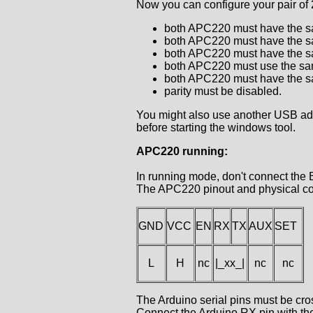
Now you can configure your pair of
both APC220 must have the s
both APC220 must have the s
both APC220 must have the sa
both APC220 must use the s
both APC220 must have the s
parity must be disabled.
You might also use another USB adap
before starting the windows tool.
APC220 running:
In running mode, don't connect the 
The APC220 pinout and physical con
GND
VCC
EN
RX
TX
AUX
SET
L
H
nc
|_xx_|
nc
nc
The Arduino serial pins must be cr
Connect the Arduino RX pin with th