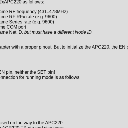
 2xAPC220 as follows:
ame RF frequency (431..478MHz)
ame RF RFx rate (e.g. 9600)
me Series rate (e.g. 9600)
ame COM port
ame Net ID,
but must have a different Node ID
ter with a proper pinout. But to initialize the APC220, the EN
EN pin, neither the SET pin!
nection for running mode is as follows:
ossed on the way to the APC220.
e ACP220 TX pin and vice versa.