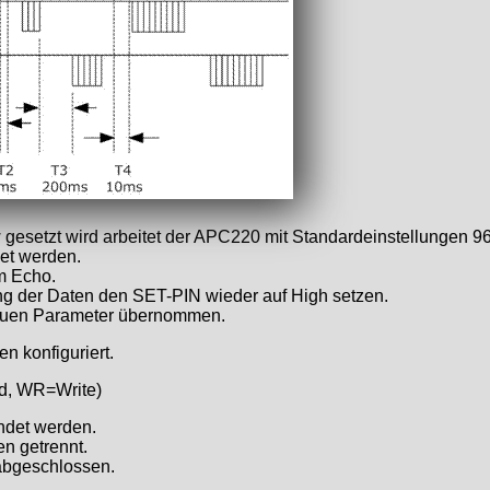
setzt wird arbeitet der APC220 mit Standardeinstellungen 960
et werden.
m Echo.
g der Daten den SET-PIN wieder auf High setzen.
euen Parameter übernommen.
n konfiguriert.
d, WR=Write)
det werden.
n getrennt.
 abgeschlossen.