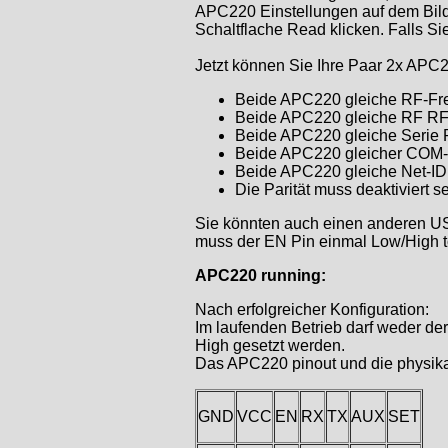
APC220 Einstellungen auf dem Bild
Schaltflache Read klicken. Falls Si
Jetzt können Sie Ihre Paar 2x APC22
Beide APC220 gleiche RF-Fr
Beide APC220 gleiche RF RFx
Beide APC220 gleiche Serie Ra
Beide APC220 gleicher COM-
Beide APC220 gleiche Net-ID
Die Parität muss deaktiviert se
Sie könnten auch einen anderen US
muss der EN Pin einmal Low/High t
APC220 running:
Nach erfolgreicher Konfiguration:
Im laufenden Betrieb darf weder d
High gesetzt werden.
Das APC220 pinout und die physikal
GND
VCC
EN
RX
TX
AUX
SET